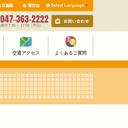
Select Language
▼
（店舗案
運営会
社
047-363-2222
受付 7:30 ～ 17:00（平日）
交通アクセス
よくあるご質問