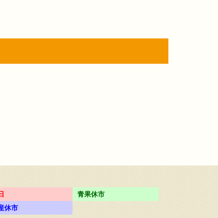
日
青果休市
産休市