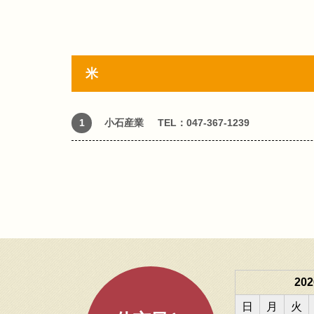
米
1
小石産業
TEL：047-367-1239
20
日
月
火