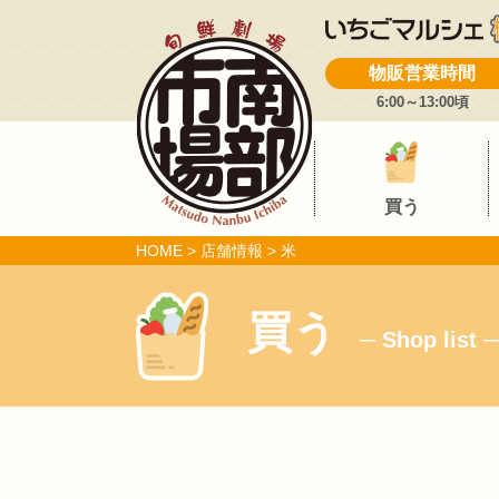
物販営業時間
6:00～13:00頃
買う
HOME
>
店舗情報
>
米
買う
─ Shop list ─