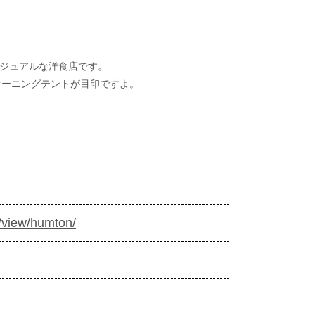
カジュアルな洋食店です。
オーニングテントが目印ですよ。
m/view/humton/