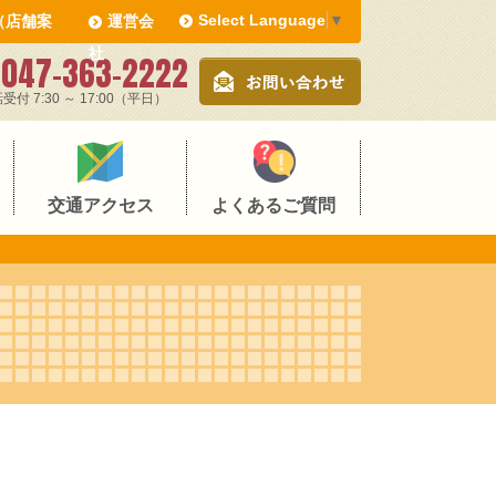
Select Language
▼
（店舗案
運営会
社
047-363-2222
受付 7:30 ～ 17:00（平日）
交通アクセス
よくあるご質問