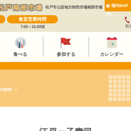
場内MAP
松戸市公設地方卸売市場南部市場
内）
食堂営業時間
電話
7:00～16:00頃
食べる
参加する
カレンダー
rant ─