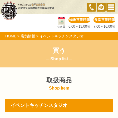
松戸市公設地方卸売市場
南部市場
物販営業時間
食堂営業時間
6:00～13:00頃
7:00～16:00頃
休市日
HOME
>
店舗情報
>
イベントキッチンスタジオ
買う
─ Shop list ─
取扱商品
Shop item
イベントキッチンスタジオ